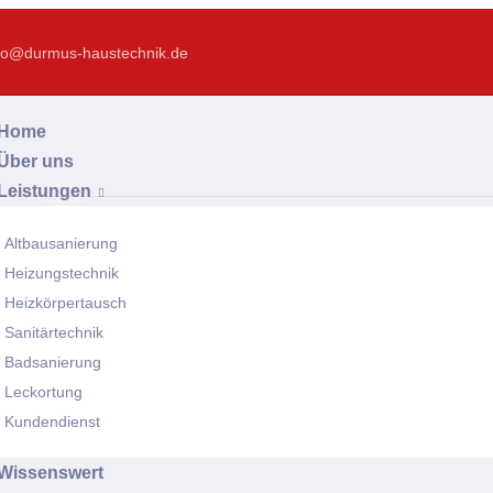
fo@durmus-haustechnik.de
Home
Über uns
Leistungen
Altbausanierung
Heizungstechnik
Heizkörpertausch
Sanitärtechnik
Badsanierung
Leckortung
Kundendienst
Wissenswert