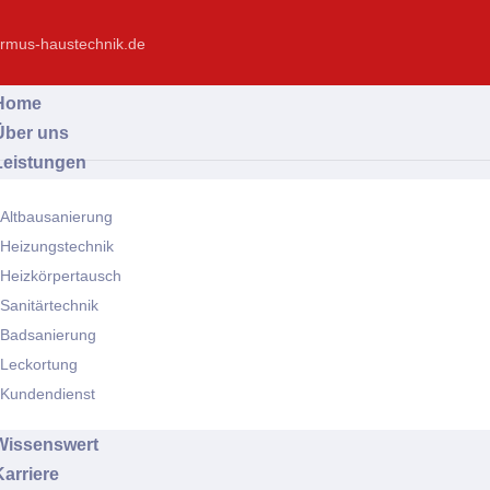
rmus-haustechnik.de
Home
Über uns
Leistungen
Altbausanierung
Heizungstechnik
Heizkörpertausch
Sanitärtechnik
Badsanierung
Leckortung
Kundendienst
Wissenswert
Karriere